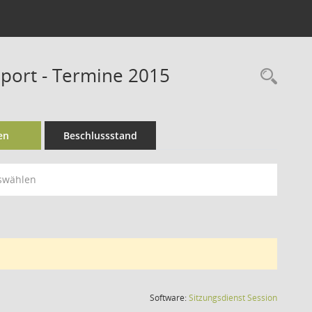
Sport - Termine 2015
Rec
en
Beschlussstand
swählen
(Wird in
Software:
Sitzungsdienst
Session