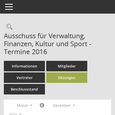
Toggle navigation
Rechercheauswahl
Ausschuss für Verwaltung,
Finanzen, Kultur und Sport -
Termine 2016
Informationen
Mitglieder
Vertreter
Sitzungen
Beschlussstand
Monat
Dezember
2016