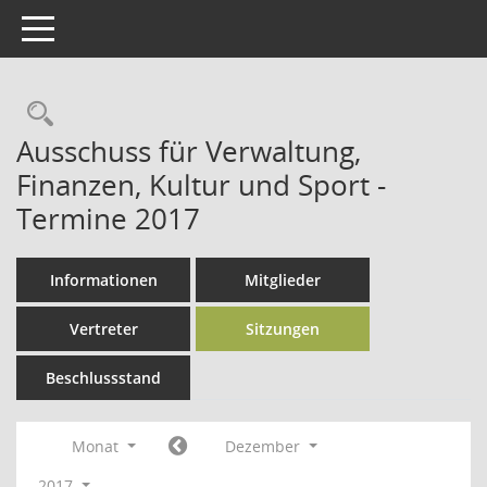
Toggle navigation
Rechercheauswahl
Ausschuss für Verwaltung,
Finanzen, Kultur und Sport -
Termine 2017
Informationen
Mitglieder
Vertreter
Sitzungen
Beschlussstand
Monat
Dezember
2017