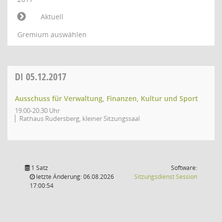
Aktuell
Gremium auswählen
DI
05.12.2017
Ausschuss für Verwaltung, Finanzen, Kultur und Sport
19:00-20:30 Uhr
Rathaus Rudersberg, kleiner Sitzungssaal
1 Satz
Software:
(Wird in
letzte Änderung: 06.08.2026
Sitzungsdienst
Session
17:00:54