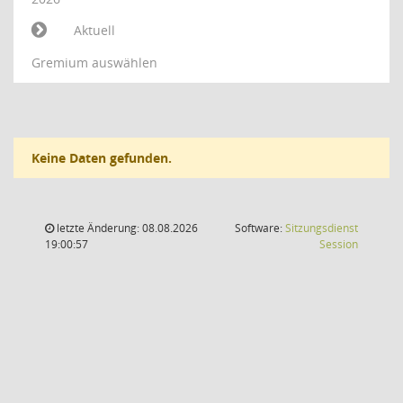
Aktuell
Gremium auswählen
Keine Daten gefunden.
letzte Änderung: 08.08.2026
Software:
Sitzungsdienst
(Wird in
19:00:57
Session