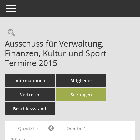
Toggle navigation
Rechercheauswahl
Ausschuss für Verwaltung,
Finanzen, Kultur und Sport -
Termine 2015
Informationen
Mitglieder
Vertreter
Sitzungen
Beschlussstand
Quartal
Quartal 1
2015