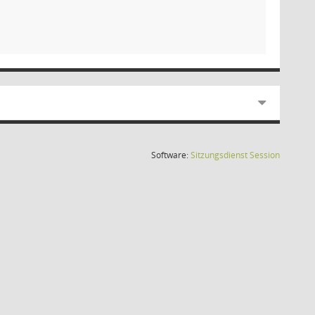
(Wird in
Software:
Sitzungsdienst
Session