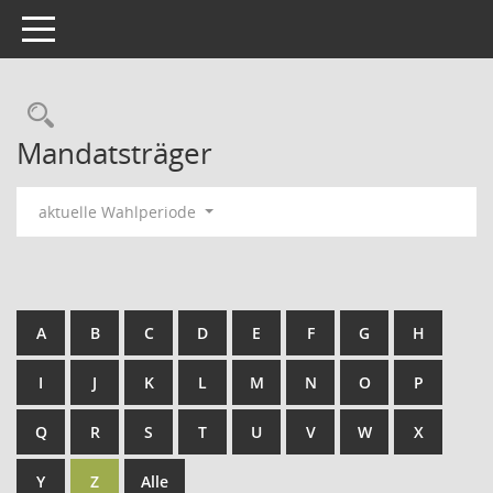
Toggle navigation
Rechercheauswahl
Mandatsträger
aktuelle Wahlperiode
A
B
C
D
E
F
G
H
I
J
K
L
M
N
O
P
Q
R
S
T
U
V
W
X
Y
Z
Alle