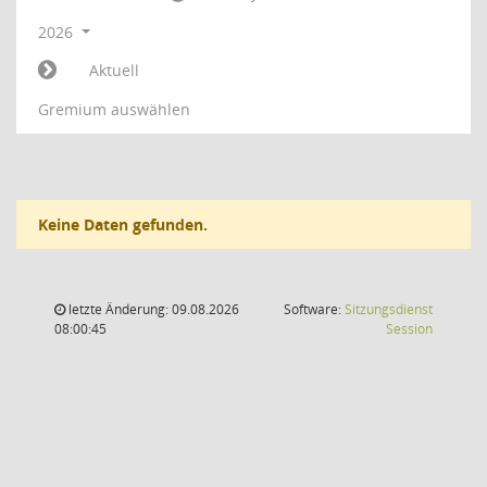
2026
Aktuell
Gremium auswählen
Keine Daten gefunden.
letzte Änderung: 09.08.2026
Software:
Sitzungsdienst
(Wird in
08:00:45
Session