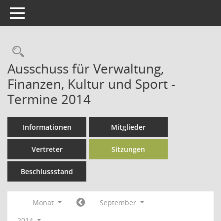
Toggle navigation
Rechercheauswahl
Ausschuss für Verwaltung,
Finanzen, Kultur und Sport -
Termine 2014
Informationen
Mitglieder
Vertreter
Sitzungen
Beschlussstand
Monat
September
2014