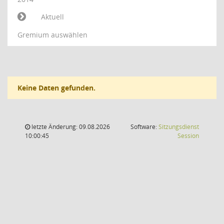
Aktuell
Gremium auswählen
Keine Daten gefunden.
letzte Änderung: 09.08.2026
Software:
Sitzungsdienst
(Wird in
10:00:45
Session