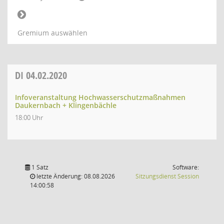
Gremium auswählen
DI
04.02.2020
Infoveranstaltung Hochwasserschutzmaßnahmen
Daukernbach + Klingenbächle
18:00 Uhr
1 Satz
Software:
(Wird in
letzte Änderung: 08.08.2026
Sitzungsdienst
Session
14:00:58