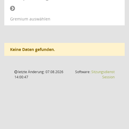
Gremium auswählen
Keine Daten gefunden.
letzte Änderung: 07.08.2026
Software:
Sitzungsdienst
(Wird in
14:00:47
Session