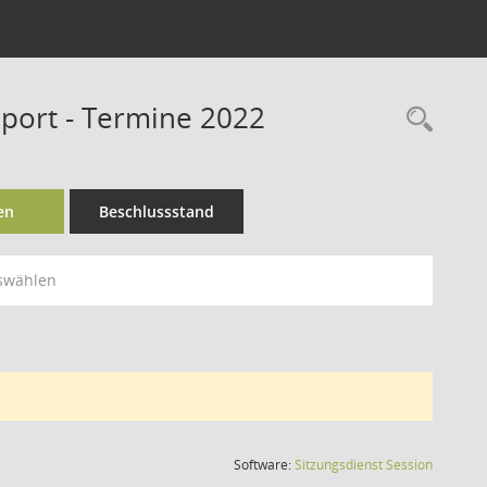
Sport - Termine 2022
Rec
en
Beschlussstand
swählen
(Wird in
Software:
Sitzungsdienst
Session