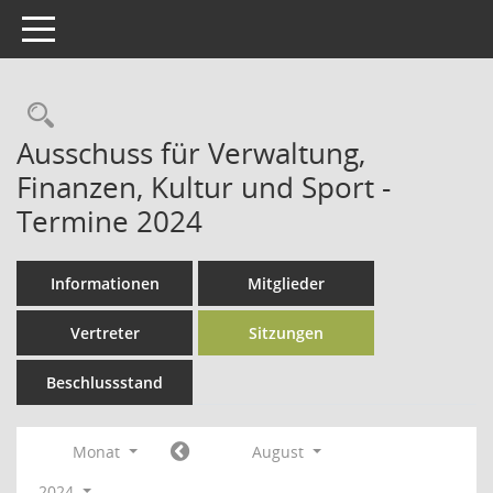
Toggle navigation
Rechercheauswahl
Ausschuss für Verwaltung,
Finanzen, Kultur und Sport -
Termine 2024
Informationen
Mitglieder
Vertreter
Sitzungen
Beschlussstand
Monat
August
2024