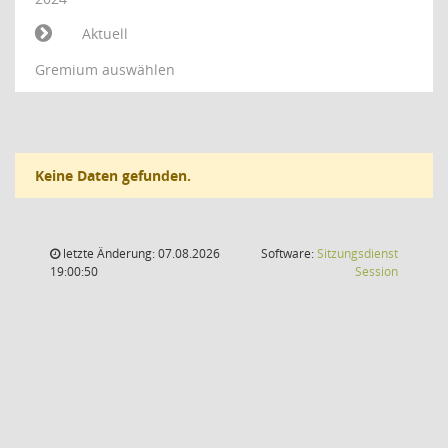
Aktuell
Gremium auswählen
Keine Daten gefunden.
letzte Änderung: 07.08.2026
Software:
Sitzungsdienst
(Wird in
19:00:50
Session