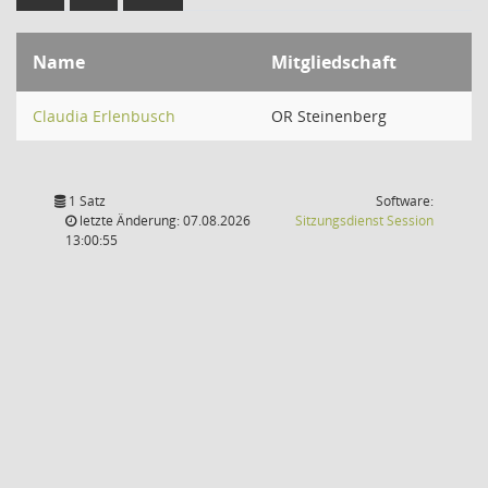
Name
Mitgliedschaft
Claudia Erlenbusch
OR Steinenberg
1 Satz
Software:
(Wird in
letzte Änderung: 07.08.2026
Sitzungsdienst
Session
13:00:55