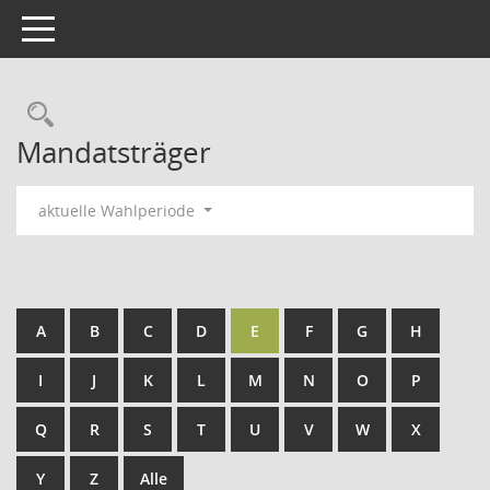
Toggle navigation
Rechercheauswahl
Mandatsträger
aktuelle Wahlperiode
A
B
C
D
E
F
G
H
I
J
K
L
M
N
O
P
Q
R
S
T
U
V
W
X
Y
Z
Alle