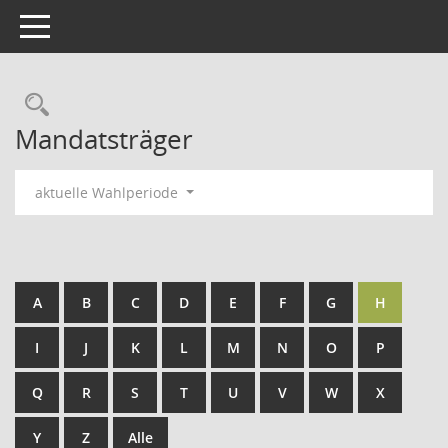
Toggle navigation
Rechercheauswahl
Mandatsträger
aktuelle Wahlperiode
A
B
C
D
E
F
G
H
I
J
K
L
M
N
O
P
Q
R
S
T
U
V
W
X
Y
Z
Alle