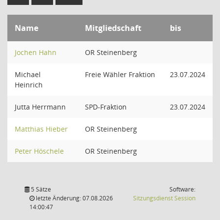
Name
Mitgliedschaft
bis
Jochen Hahn
OR Steinenberg
Michael
Freie Wähler Fraktion
23.07.2024
Heinrich
Jutta Herrmann
SPD-Fraktion
23.07.2024
Matthias Hieber
OR Steinenberg
Peter Höschele
OR Steinenberg
5 Sätze
Software:
(Wird in
letzte Änderung: 07.08.2026
Sitzungsdienst
Session
14:00:47