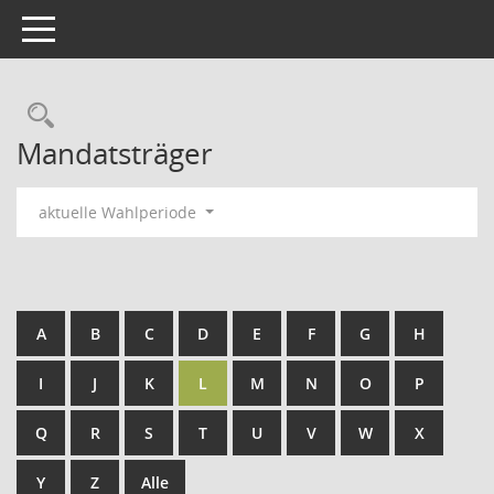
Toggle navigation
Rechercheauswahl
Mandatsträger
aktuelle Wahlperiode
A
B
C
D
E
F
G
H
I
J
K
L
M
N
O
P
Q
R
S
T
U
V
W
X
Y
Z
Alle