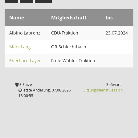
Name
Mitgliedschaft
bis
Albino Labrenz
CDU-Fraktion
23.07.2024
Mark Lang
OR Schlechtbach
Eberhard Layer
Freie Wähler Fraktion
3 Sätze
Software:
(Wird in
letzte Änderung: 07.08.2026
Sitzungsdienst
Session
13:00:55