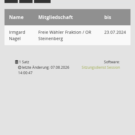
Name
Mitgliedschaft
bis
Irmgard
Freie Wähler Fraktion / OR
23.07.2024
Nagel
Steinenberg
1 Satz
Software:
(Wird in
letzte Änderung: 07.08.2026
Sitzungsdienst
Session
14:00:47