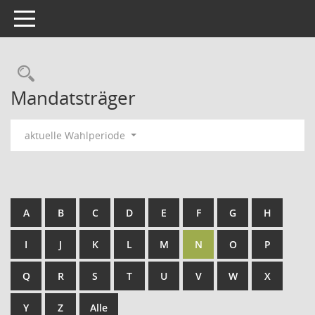
Toggle navigation
Rechercheauswahl
Mandatsträger
aktuelle Wahlperiode
A
B
C
D
E
F
G
H
I
J
K
L
M
N
O
P
Q
R
S
T
U
V
W
X
Y
Z
Alle